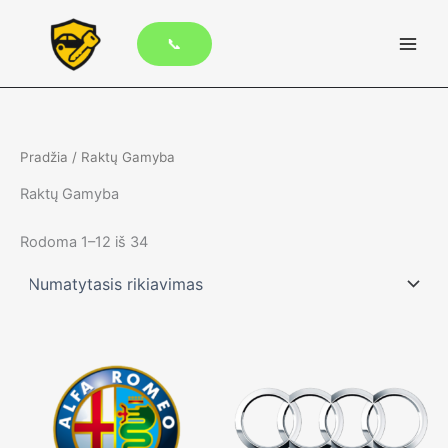
Pereiti
prie
📞
turinio
Pradžia
/ Raktų Gamyba
Raktų Gamyba
Rodoma 1–12 iš 34