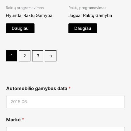
Raktų programavimas
Raktų programavimas
Hyundai Raktų Gamyba
Jaguar Raktų Gamyba
Daugiau
Daugiau
1
2
3
→
Automobilio gamybos data
*
Markė
*