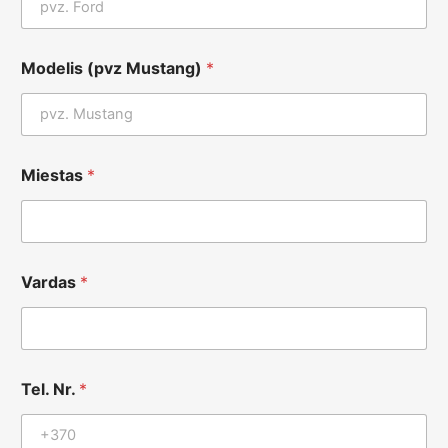
Modelis (pvz Mustang)
*
Miestas
*
N
Vardas
*
r
.
M
i
e
s
Tel. Nr.
*
t
a
s