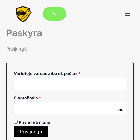
Pereiti
prie
📞
turinio
Paskyra
Prisijungti
Privalomas
Vartotojo vardas arba el. paštas
*
Privalomas
Slaptažodis
*
Prisiminti mane
Prisijungti