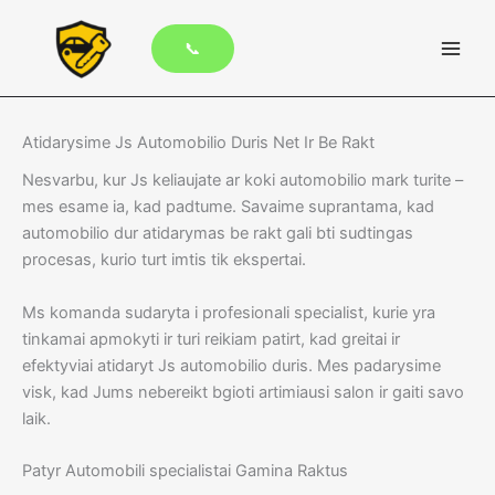
Pereiti
prie
📞
turinio
Atidarysime Js Automobilio Duris Net Ir Be Rakt
Nesvarbu, kur Js keliaujate ar koki automobilio mark turite –
mes esame ia, kad padtume. Savaime suprantama, kad
automobilio dur atidarymas be rakt gali bti sudtingas
procesas, kurio turt imtis tik ekspertai.
Ms komanda sudaryta i profesionali specialist, kurie yra
tinkamai apmokyti ir turi reikiam patirt, kad greitai ir
efektyviai atidaryt Js automobilio duris. Mes padarysime
visk, kad Jums nebereikt bgioti artimiausi salon ir gaiti savo
laik.
Patyr Automobili specialistai Gamina Raktus