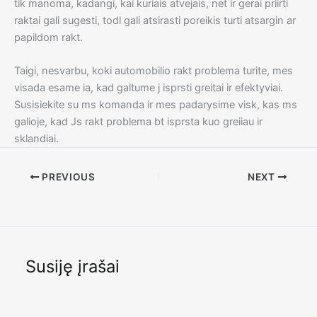
tik manoma, kadangi, kai kuriais atvejais, net ir gerai priirti
raktai gali sugesti, todl gali atsirasti poreikis turti atsargin ar
papildom rakt.
Taigi, nesvarbu, koki automobilio rakt problema turite, mes
visada esame ia, kad galtume j isprsti greitai ir efektyviai.
Susisiekite su ms komanda ir mes padarysime visk, kas ms
galioje, kad Js rakt problema bt isprsta kuo greiiau ir
sklandiai.
PREVIOUS
NEXT
Susiję įrašai