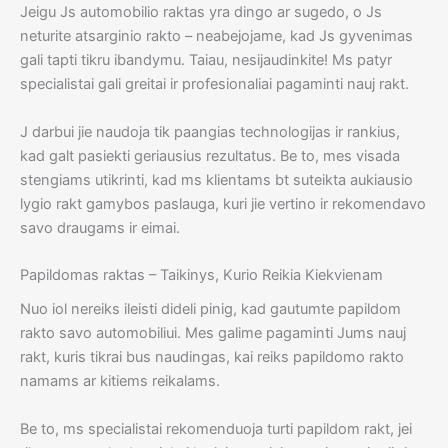
Jeigu Js automobilio raktas yra dingo ar sugedo, o Js
neturite atsarginio rakto – neabejojame, kad Js gyvenimas
gali tapti tikru ibandymu. Taiau, nesijaudinkite! Ms patyr
specialistai gali greitai ir profesionaliai pagaminti nauj rakt.
J darbui jie naudoja tik paangias technologijas ir rankius,
kad galt pasiekti geriausius rezultatus. Be to, mes visada
stengiams utikrinti, kad ms klientams bt suteikta aukiausio
lygio rakt gamybos paslauga, kuri jie vertino ir rekomendavo
savo draugams ir eimai.
Papildomas raktas – Taikinys, Kurio Reikia Kiekvienam
Nuo iol nereiks ileisti dideli pinig, kad gautumte papildom
rakto savo automobiliui. Mes galime pagaminti Jums nauj
rakt, kuris tikrai bus naudingas, kai reiks papildomo rakto
namams ar kitiems reikalams.
Be to, ms specialistai rekomenduoja turti papildom rakt, jei